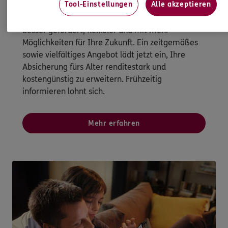
Tool-Einstellungen
Alle akzeptieren
Altersvorsorge neu gedacht
Besser gefördert, flexibler und mit mehr
Möglichkeiten für Ihre Zukunft. Ein zeitgemäßes
sowie vielfältiges Angebot lädt jetzt ein, Ihre
Absicherung fürs Alter renditestark und
kostengünstig zu erweitern. Frühzeitig
informieren lohnt sich.
Mehr erfahren