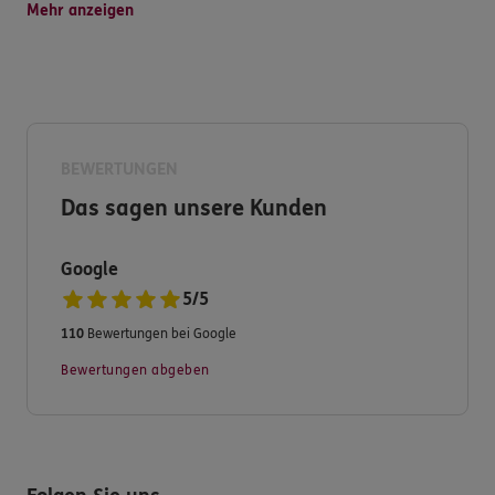
persönliche Betreuung, schnelle Schadensregulierung
Mehr anzeigen
und vielseitiger Service werden hier großgeschrieben.
Haben Sie dennoch Fragen zu unserem Produkt- und
Serviceangebot?
Dann nehmen Sie Kontakt zu uns auf. Wir freuen uns
BEWERTUNGEN
auf Sie.
Das sagen unsere Kunden
Ihre ERGO Versicherung Bernd Pöpping in Stadtlohn
Google
5
/
5
110
Bewertungen bei Google
Bewertungen abgeben