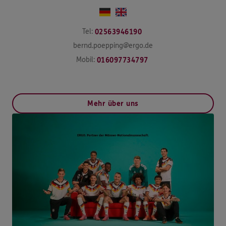
Tel:
02563946190
bernd.poepping@ergo.de
Mobil:
016097734797
Mehr über uns