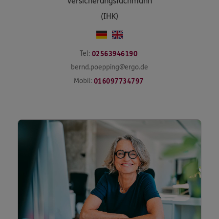
Versicherungsfachmann
(IHK)
Tel:
02563946190
bernd.poepping@ergo.de
Mobil:
016097734797