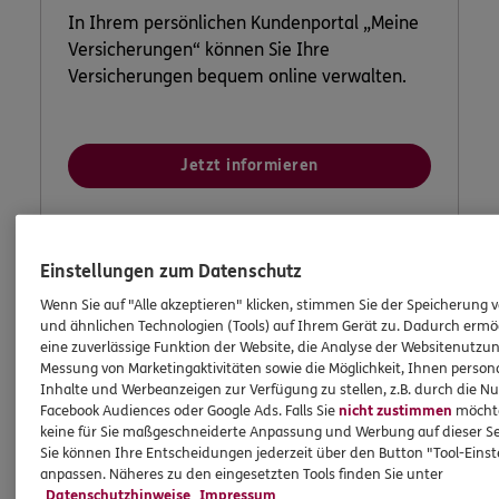
In Ihrem persönlichen Kundenportal „Meine
Versicherungen“ können Sie Ihre
Versicherungen bequem online verwalten.
Jetzt informieren
Einstellungen zum Datenschutz
Wenn Sie auf "Alle akzeptieren" klicken, stimmen Sie der Speicherung 
und ähnlichen Technologien (Tools) auf Ihrem Gerät zu. Dadurch ermö
eine zuverlässige Funktion der Website, die Analyse der Websitenutzun
Messung von Marketingaktivitäten sowie die Möglichkeit, Ihnen persona
Inhalte und Werbeanzeigen zur Verfügung zu stellen, z.B. durch die N
Facebook Audiences oder Google Ads. Falls Sie
nicht zustimmen
möchten
keine für Sie maßgeschneiderte Anpassung und Werbung auf dieser Se
Sie können Ihre Entscheidungen jederzeit über den Button "Tool-Eins
anpassen. Näheres zu den eingesetzten Tools finden Sie unter
Datenschutzhinweise
Impressum