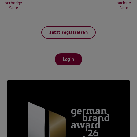
vorherige
nächste
Seite
Seite
Jetzt registrieren
Login