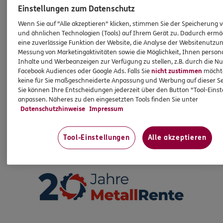
Einstellungen zum Datenschutz
Vor inzwischen 20 Jahren wurde MetallRente als
Wenn Sie auf "Alle akzeptieren" klicken, stimmen Sie der Speicherung 
gemeinsame Einrichtung der Tarifvertragsparteien
und ähnlichen Technologien (Tools) auf Ihrem Gerät zu. Dadurch ermö
gegründet. Von Beginn an ist ERGO stolzer Partner
eine zuverlässige Funktion der Website, die Analyse der Websitenutzun
des Versorgungswerkes. Als heute größtes
Messung von Marketingaktivitäten sowie die Möglichkeit, Ihnen persona
Versorgungswerk Deutschlands mit mehr als einer
Inhalte und Werbeanzeigen zur Verfügung zu stellen, z.B. durch die N
Facebook Audiences oder Google Ads. Falls Sie
nicht zustimmen
möchten
Mio. Versicherten unterstützt MetallRente, Sie und
keine für Sie maßgeschneiderte Anpassung und Werbung auf dieser Se
Ihre Familie für die Zukunft optimal zu versorgen.
Sie können Ihre Entscheidungen jederzeit über den Button "Tool-Eins
Ein Vorteil, zu dem wir Sie gerne ausführlich
anpassen. Näheres zu den eingesetzten Tools finden Sie unter
beraten.
Datenschutzhinweise
Impressum
Tool-Einstellungen
Alle akzeptieren