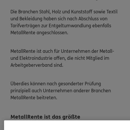
Die Branchen Stahl, Holz und Kunststoﬀ sowie Textil
und Bekleidung haben sich nach Abschluss von
Tarifverträgen zur Entgeltumwandlung ebenfalls
MetallRente angeschlossen.
MetallRente ist auch für Unternehmen der Metall-
und Elektroindustrie oﬀen, die nicht Mitglied im
Arbeitgeberverband sind.
Überdies können nach gesonderter Prüfung
prinzipiell auch Unternehmen anderer Branchen
MetallRente beitreten.
MetallRente ist das größte
Versorgungswerk Deutschlands