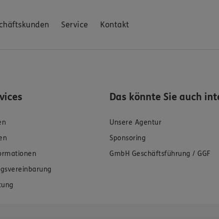
chäftskunden
Service
Kontakt
rvices
Das könnte Sie auch int
en
Unsere Agentur
en
Sponsoring
formationen
GmbH Geschäftsführung / GGF
gsvereinbarung
tung