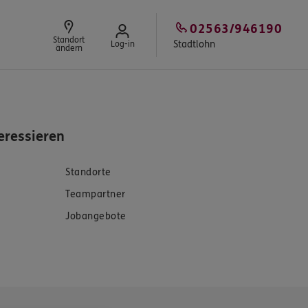
02563/946190
Standort
Stadtlohn
Log-in
ändern
eressieren
Standorte
Teampartner
Jobangebote