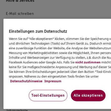
Hilfe & Services
E-Mail schreiben
Schaden melden
Erstkontaktinformationen
Einstellungen zum Datenschutz
EU-Offenlegungsvereinbarung
Wenn Sie auf "Alle akzeptieren" klicken, stimmen Sie der Speicherung 
und ähnlichen Technologien (Tools) auf Ihrem Gerät zu. Dadurch ermö
Datenverarbeitung
eine zuverlässige Funktion der Website, die Analyse der Websitenutzun
Messung von Marketingaktivitäten sowie die Möglichkeit, Ihnen persona
Das könnte Sie auch interessieren
Inhalte und Werbeanzeigen zur Verfügung zu stellen, z.B. durch die N
Facebook Audiences oder Google Ads. Falls Sie
nicht zustimmen
möchten
keine für Sie maßgeschneiderte Anpassung und Werbung auf dieser Se
Unsere Agentur
Sie können Ihre Entscheidungen jederzeit über den Button "Tool-Eins
anpassen. Näheres zu den eingesetzten Tools finden Sie unter
Standorte
Datenschutzhinweise
Impressum
Sponsoring
Teampartner
Tool-Einstellungen
Alle akzeptieren
GmbH Geschäftsführung / GGF
Jobangebote