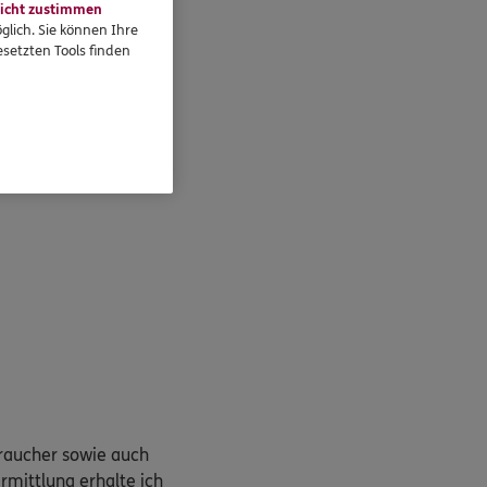
ana
Karupovic
icht zustimmen
glich. Sie können Ihre
rungsfachfrau (IHK)
setzten Tools finden
02563946190
.karupovic@ergo.de
braucher sowie auch
rmittlung erhalte ich