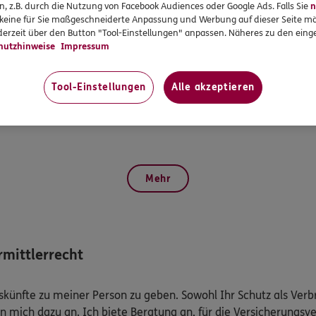
ing
Herbert
Hasenkamp
Dzen
n, z.B. durch die Nutzung von Facebook Audiences oder Google Ads. Falls Sie
n
r keine für Sie maßgeschneiderte Anpassung und Werbung auf dieser Seite mö
ann (IHK)
Versicherungsfachmann (BWV)
Versiche
erzeit über den Button "Tool-Einstellungen" anpassen. Näheres zu den einge
hutzhinweise
Impressum
Tel:
Tel:
190
02563946190
Tool-Einstellungen
Alle akzeptieren
rgo.de
herbert.hasenkamp@ergo.de
dzenana
4797
Mehr
mittlerrecht
Auskünfte zu meiner Person zu geben. Sowohl Ihr Schutz als Ver
n mich dazu an. Ich biete Beratung an, für die Versicherungsve