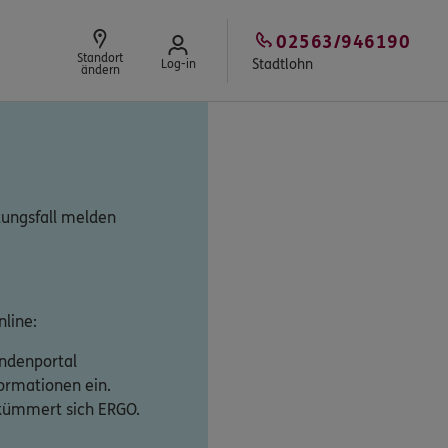
02563/946190
Standort
Stadtlohn
Log-in
ändern
tungsfall melden
line:
undenportal
formationen ein.
 kümmert sich ERGO.