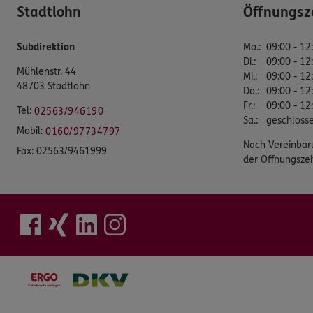
Stadtlohn
Öffnungsz
Subdirektion
Mo.
:
09:00 - 12
Di.
:
09:00 - 12
Mühlenstr. 44
Mi.
:
09:00 - 12
48703 Stadtlohn
Do.
:
09:00 - 12
Fr.
:
09:00 - 12
Tel:
02563/946190
Sa.
:
geschloss
Mobil:
0160/97734797
Nach Vereinbar
Fax:
02563/9461999
der Öffnungszei