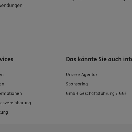
uwendungen.
rvices
Das könnte Sie auch int
en
Unsere Agentur
en
Sponsoring
formationen
GmbH Geschäftsführung / GGF
gsvereinbarung
tung